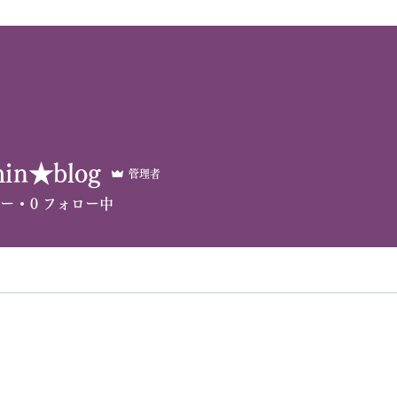
min★blog
管理者
ー
0
フォロー中