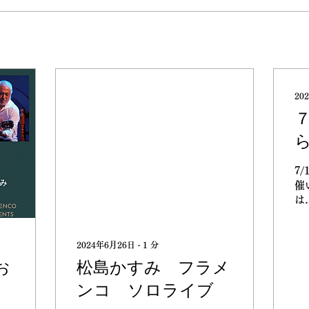
20
7/
催
は
in
生
で
2024年6月26日
∙
1
分
お
松島かすみ フラメ
ンコ ソロライブ