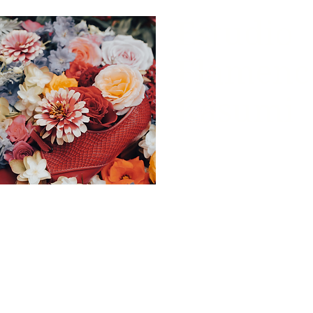
Estudio
Flamenc
Kasumi
松島かすみフラメンコ
ライブ
レッスン
スタジオのご案内
衣裳制作 Aterier Rosy K