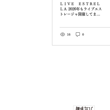
​ＬＩＶＥ ＥＳＴＲＥＬ
ＬＡ 2026年もライブエス
トレージャ開催してまい
ります！ 皆様のお越しを
お待ちしております 2月8
日は 石塚隆充さん 鈴木
尚さんを迎えて かすみも
16
0
踊ります！ チャージ4000
円 1ドリンク込み となり
ます。 ご予約、お問い合
わせは ​ホームページの下
の↓メールボックスより
承ります