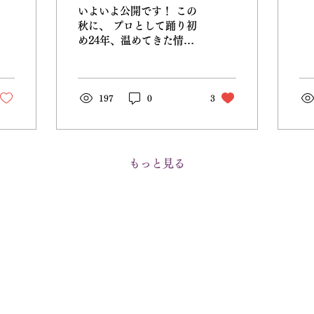
いよいよ公開です！ この
秋に、 プロとして踊り初
め24年、温めてきた情熱
をを形にする時がやっと
きました。 踊る力が足り
ないと気づいてから、も
っともっと身体と心を鍛
197
0
3
え、踊りに向き合うと決
め、今がいちばん楽しく
踊れていると感じていま
す。 いくつになっても
もっと見る
夢を叶えていきたい...