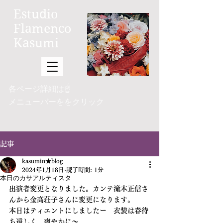
Estudio
Flamenco
Kasumi
​各ページ詳細は☝
メニューバーを
をクリック
記事
kasumin★blog
2024年1月18日
読了時間: 1分
本日のカサアルティスタ
出演者変更となりました。カンテ滝本正信さ
んから金高荘子さんに変更になります。
本日はティエントにしましたー　衣装は春待
ち遠しく、爽やかに～